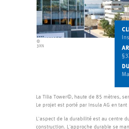
CL
In
©
3XN
AR
§3
DU
Ma
La Tilia Tower©, haute de 85 mètres, sera
Le projet est porté par Insula AG en tan
L'aspect de la durabilité est au centre 
construction. L'approche durable se man