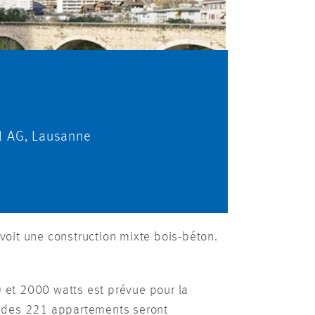
l AG, Lausanne
évoit une construction mixte bois-béton.
O et 2000 watts est prévue pour la
t des 221 appartements seront