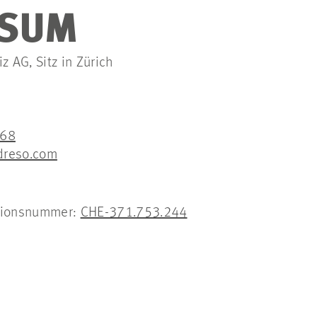
SSUM
 AG, Sitz in Zürich
 68
)dreso.com
ationsnummer:
CHE-371.753.244