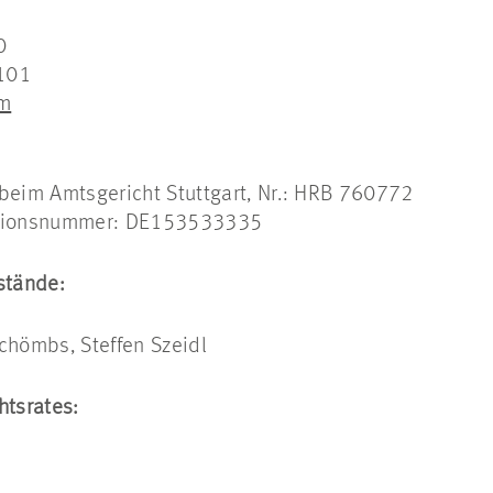
0
101
om
beim Amtsgericht Stuttgart, Nr.: HRB 760772
ationsnummer: DE153533335
stände:
chömbs, Steffen Szeidl
htsrates: