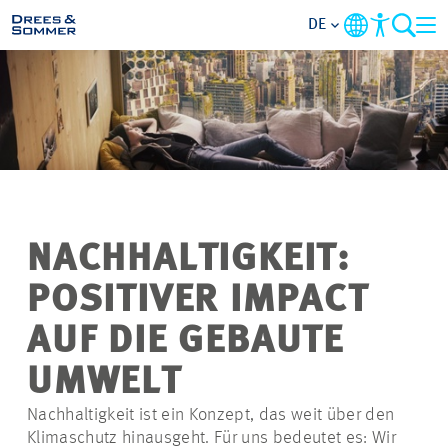
DE
BRANCHEN
LEISTUNGEN
UNTERNEHMEN
NACHHALTIGKEIT:
IM FOKUS
POSITIVER IMPACT
KONTAKT
AUF DIE GEBAUTE
UMWELT
KARRIERE
Nachhaltigkeit ist ein Konzept, das weit über den
Klimaschutz hinausgeht. Für uns bedeutet es: Wir
PROJEKTE