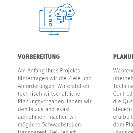
VORBEREITUNG
PLANU
Am Anfang Ihres Projekts
Währen
hinterfragen wir die Ziele und
überneh
Anforderungen. Wir erstellen
Technis
technisch-wirtschaftliche
Control
Planungsvorgaben. Indem wir
die Qua
den Istzustand exakt
steuern
aufnehmen, machen wir
erarbei
mögliche Schwachstellen
dem Pla
transparent. Bei Bedarf
Lösunge