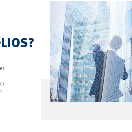
LIOS?
er
er
n