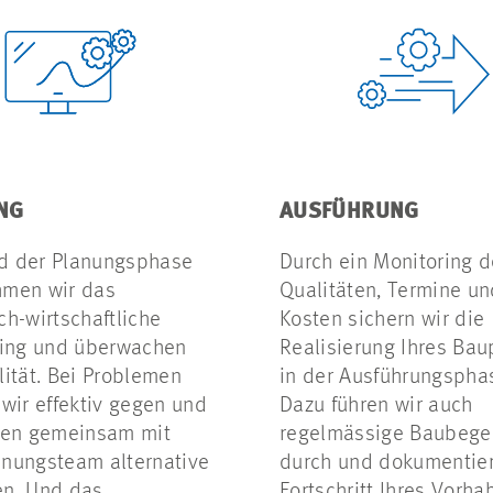
NG
AUSFÜHRUNG
d der Planungsphase
Durch ein Monitoring d
men wir das
Qualitäten, Termine un
ch-wirtschaftliche
Kosten sichern wir die
ling und überwachen
Realisierung Ihres Bau
lität. Bei Problemen
in der Ausführungspha
 wir effektiv gegen und
Dazu führen wir auch
ten gemeinsam mit
regelmässige Baubeg
nungsteam alternative
durch und dokumentie
n. Und das
Fortschritt Ihres Vorha