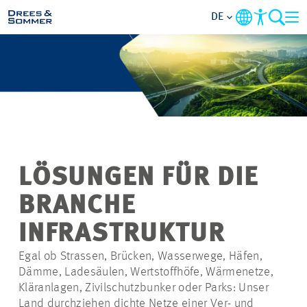
DE
BRANCHEN
LEISTUNGEN
UNTERNEHMEN
LÖSUNGEN FÜR DIE
IM FOKUS
BRANCHE
KONTAKT
INFRASTRUKTUR
Egal ob Strassen, Brücken, Wasserwege, Häfen,
KARRIERE
Dämme, Ladesäulen, Wertstoffhöfe, Wärmenetze,
Kläranlagen, Zivilschutzbunker oder Parks: Unser
PROJEKTE
Land durchziehen dichte Netze einer Ver- und