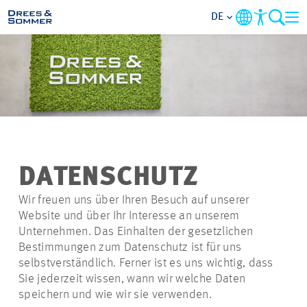
DE
BRANCHEN
LEISTUNGEN
UNTERNEHMEN
DATENSCHUTZ
IM FOKUS
Wir freuen uns über Ihren Besuch auf unserer
Website und über Ihr Interesse an unserem
KONTAKT
Unternehmen. Das Einhalten der gesetzlichen
Bestimmungen zum Datenschutz ist für uns
selbstverständlich. Ferner ist es uns wichtig, dass
KARRIERE
Sie jederzeit wissen, wann wir welche Daten
speichern und wie wir sie verwenden.
PROJEKTE