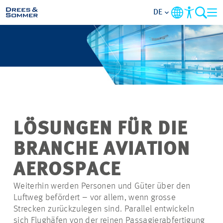
DE
BRANCHEN
LEISTUNGEN
UNTERNEHMEN
LÖSUNGEN FÜR DIE
IM FOKUS
BRANCHE AVIATION
KONTAKT
AEROSPACE
Weiterhin werden Personen und Güter über den
KARRIERE
Luftweg befördert – vor allem, wenn grosse
Strecken zurückzulegen sind. Parallel entwickeln
PROJEKTE
sich Flughäfen von der reinen Passagierabfertigung