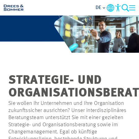
DE
BRANCHEN
LEISTUNGEN
UNTERNEHMEN
STRATEGIE- UND
IM FOKUS
ORGANISATIONSBERA
KONTAKT
Sie wollen Ihr Unternehmen und Ihre Organisation
zukunftssicher ausrichten? Unser interdisziplinäres
Beratungsteam unterstützt Sie mit einer gezielten
KARRIERE
Strategie- und Organisationsberatung sowie im
Changemanagement. Egal ob künftige
PROJEKTE