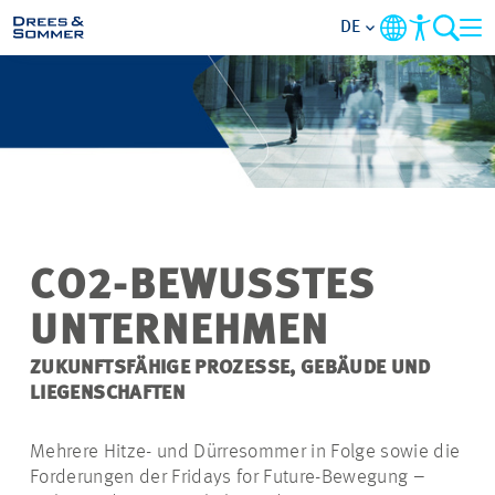
DE
BRANCHEN
LEISTUNGEN
UNTERNEHMEN
CO2-BEWUSSTES
IM FOKUS
UNTERNEHMEN
KONTAKT
ZUKUNFTSFÄHIGE PROZESSE, GEBÄUDE UND
LIEGENSCHAFTEN
KARRIERE
Mehrere Hitze- und Dürresommer in Folge sowie die
Forderungen der Fridays for Future-Bewegung –
PROJEKTE