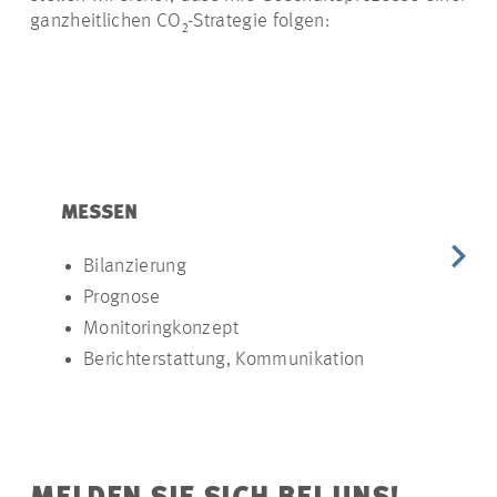
ganzheitlichen CO₂-Strategie folgen:
MESSEN
REDUZIER
Bilanzierung
Redukti
Prognose
Umsetzun
Managem
Monitoringkonzept
Berichterstattung, Kommunikation