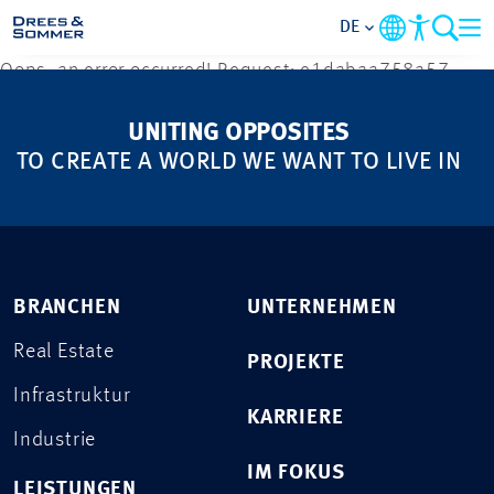
DE
Oops, an error occurred! Request: e1dabaa758a57
BRANCHEN
UNITING OPPOSITES
TO CREATE A WORLD WE WANT TO LIVE IN
LEISTUNGEN
UNTERNEHMEN
IM FOKUS
BRANCHEN
UNTERNEHMEN
Real Estate
KONTAKT
PROJEKTE
Infrastruktur
KARRIERE
KARRIERE
Industrie
IM FOKUS
PROJEKTE
LEISTUNGEN