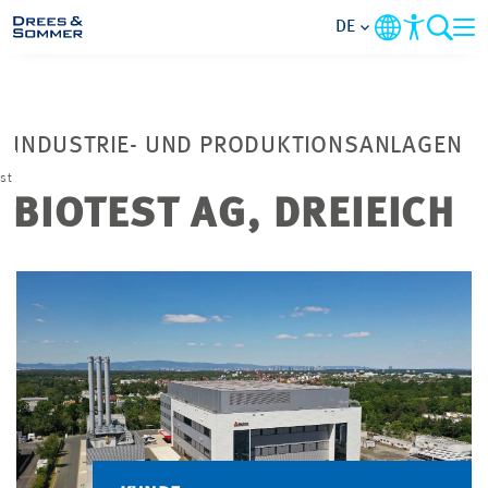
DE
BRANCHEN
INDUSTRIE- UND PRODUKTIONSANLAGEN
LEISTUNGEN
st
BIOTEST AG, DREIEICH
UNTERNEHMEN
IM FOKUS
KONTAKT
KARRIERE
PROJEKTE