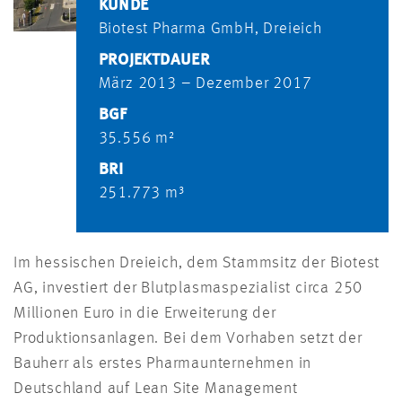
KUNDE
Biotest Pharma GmbH, Dreieich
PROJEKTDAUER
März 2013 – Dezember 2017
BGF
35.556 m²
BRI
251.773 m³
Im hessischen Dreieich, dem Stammsitz der Biotest
AG, investiert der Blutplasmaspezialist circa 250
Millionen Euro in die Erweiterung der
Produktionsanlagen. Bei dem Vorhaben setzt der
Bauherr als erstes Pharmaunternehmen in
Deutschland auf Lean Site Management