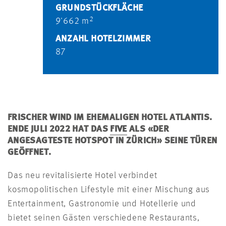
GRUNDSTÜCKFLÄCHE
2
9'662 m
ANZAHL HOTELZIMMER
87
FRISCHER WIND IM EHEMALIGEN HOTEL ATLANTIS.
ENDE JULI 2022 HAT DAS
FIVE
ALS «DER
ANGESAGTESTE HOTSPOT IN ZÜRICH» SEINE TÜREN
GEÖFFNET.
Das neu revitalisierte Hotel verbindet
kosmopolitischen Lifestyle mit einer Mischung aus
Entertainment, Gastronomie und Hotellerie und
bietet seinen Gästen verschiedene Restaurants,