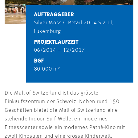
AUFTRAGGEBER
Silver Moss C Retail 2014 S.a.r.l,
Luxemburg
PROJEKTLAUFZEIT
06/2014 – 12/2017
BGF
80.000 m²
Die Mall of Switzerland ist das grösste
Einkaufszentrum der Schweiz. Neben rund 150
Geschäften bietet die Mall of Switzerland eine
stehende Indoor-Surf-Welle, ein modernes
Fitnesscenter sowie ein modernes Pathé-Kino mit
zwölf Kinosälen und eine grosse Kinderwelt.