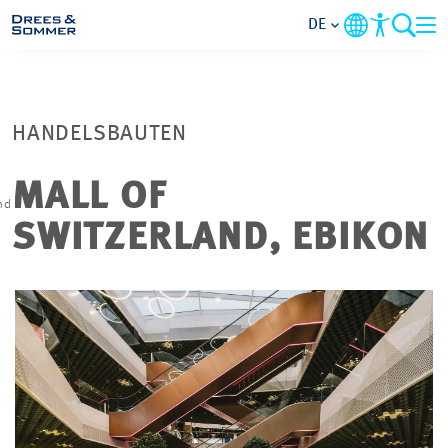
DE
BRANCHEN
HANDELSBAUTEN
LEISTUNGEN
MALL OF
nd
UNTERNEHMEN
SWITZERLAND, EBIKON
IM FOKUS
KONTAKT
KARRIERE
PROJEKTE