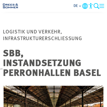
DE
BRANCHEN
LOGISTIK UND VERKEHR,
LEISTUNGEN
INFRASTRUKTURERSCHLIESSUNG
UNTERNEHMEN
SBB,
INSTANDSETZUNG
IM FOKUS
n
nn
PERRONHALLEN BASEL
KONTAKT
KARRIERE
PROJEKTE