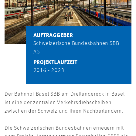
AUFTRAGGEBER
Schweizerische Bundesbahnen SBB
AG
PROJEKTLAUFZEIT
2016 - 2023
Der Bahnhof Basel SBB am Dreiländereck in Basel
ist eine der zentralen Verkehrsdrehscheiben
zwischen der Schweiz und ihren Nachbarländern.
Die Schweizerischen Bundesbahnen erneuern mit