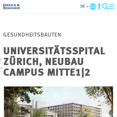
DE
BRANCHEN
GESUNDHEITSBAUTEN
LEISTUNGEN
UNIVERSITÄTSSPITAL
UNTERNEHMEN
ZÜRICH, NEUBAU
D
in
IM FOKUS
CAMPUS MITTE1|2
KONTAKT
KARRIERE
PROJEKTE