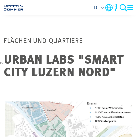
DE
BRANCHEN
FLÄCHEN UND QUARTIERE
LEISTUNGEN
URBAN LABS "SMART
nd
UNTERNEHMEN
CITY LUZERN NORD"
IM FOKUS
KONTAKT
KARRIERE
PROJEKTE