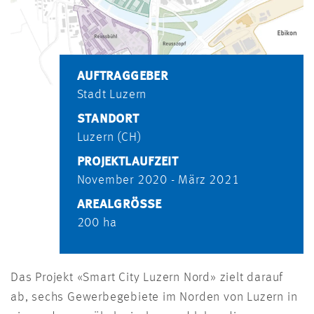
AUFTRAGGEBER
Stadt Luzern
STANDORT
Luzern (CH)
PROJEKTLAUFZEIT
November 2020 - März 2021
AREALGRÖSSE
200 ha
Das Projekt «Smart City Luzern Nord» zielt darauf
ab, sechs Gewerbegebiete im Norden von Luzern in