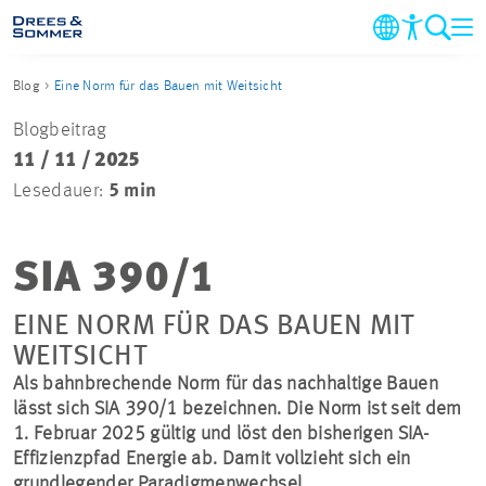
Blog
Eine Norm für das Bauen mit Weitsicht
BRANCHEN
Blogbeitrag
11 / 11 / 2025
LEISTUNGEN
Lesedauer:
5 min
UNTERNEHMEN
SIA 390/1
IM FOKUS
EINE NORM FÜR DAS BAUEN MIT
WEITSICHT
KONTAKT
Als bahnbrechende Norm für das nachhaltige Bauen
lässt sich SIA 390/1 bezeichnen. Die Norm ist seit dem
KARRIERE
1. Februar 2025 gültig und löst den bisherigen SIA-
Effizienzpfad Energie ab. Damit vollzieht sich ein
PROJEKTE
grundlegender Paradigmenwechsel.