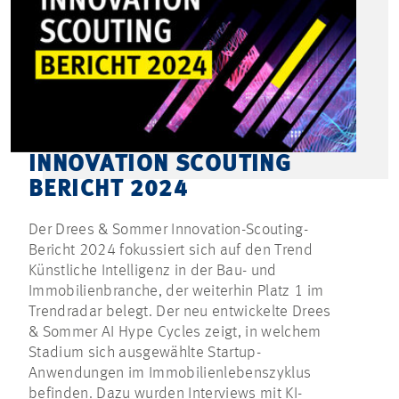
INNOVATION SCOUTING
BERICHT 2024
Der Drees & Sommer Innovation-Scouting-
Bericht 2024 fokussiert sich auf den Trend
Künstliche Intelligenz in der Bau- und
Immobilienbranche, der weiterhin Platz 1 im
Trendradar belegt. Der neu entwickelte Drees
& Sommer AI Hype Cycles zeigt, in welchem
Stadium sich ausgewählte Startup-
Anwendungen im Immobilienlebenszyklus
befinden. Dazu wurden Interviews mit KI-