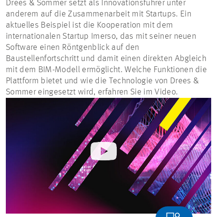
Drees & Sommer setzt als Innovationsführer unter
anderem auf die Zusammenarbeit mit Startups. Ein
aktuelles Beispiel ist die Kooperation mit dem
internationalen Startup Imerso, das mit seiner neuen
Software einen Röntgenblick auf den
Baustellenfortschritt und damit einen direkten Abgleich
mit dem BIM-Modell ermöglicht. Welche Funktionen die
Plattform bietet und wie die Technologie von Drees &
Sommer eingesetzt wird, erfahren Sie im Video.