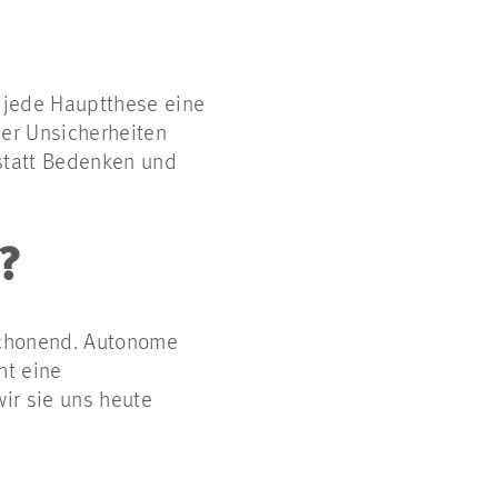
f jede Hauptthese eine
 der Unsicherheiten
statt Bedenken und
?
nschonend. Autonome
ht eine
wir sie uns heute