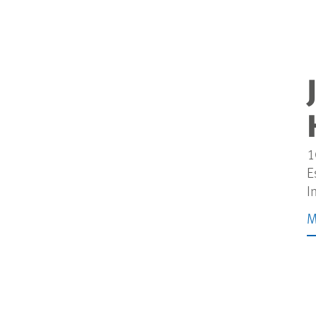
1
E
I
M