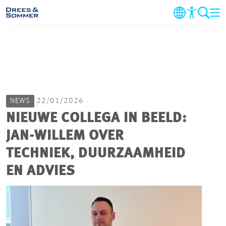
DIENSTEN
SECTOREN
NEWS
22/01/2026
PROJECTEN
NIEUWE COLLEGA IN BEELD:
JAN-WILLEM OVER
BEDRIJF
TECHNIEK, DUURZAAMHEID
DUURZAAMHEID
EN ADVIES
CARRIERE
CONTACT