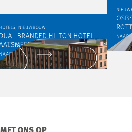
OSBS
ROT
HOTELS, NIEUWBOUW
DUAL BRANDED HILTON HOTEL
NAAR 
AALSMEER
NAAR PROJECT
 MET ONS OP