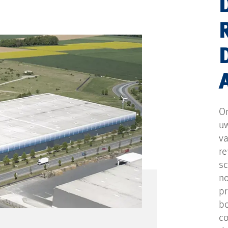
On
uw
va
re
sc
no
p
b
co