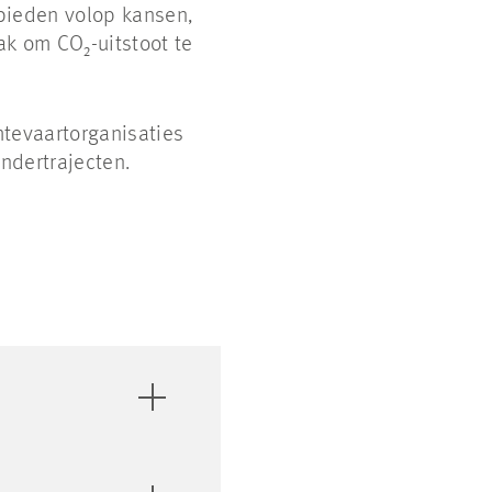
 bieden volop kansen,
k om CO₂-uitstoot te
tevaartorganisaties
ndertrajecten.