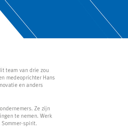
dit team van drie zou
 en medeoprichter Hans
novatie en anders
ondernemers. Ze zijn
singen te nemen. Werk
& Sommer-spirit.