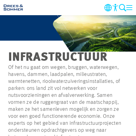
DIENSTEN
SECTOREN
INFRASTRUCTUUR
PROJECTEN
Of het nu gaat om wegen, bruggen, waterwegen,
havens, dammen, laadpalen, milieustraten,
warmtenetten, rioolwaterzuiveringsinstallaties, of
BEDRIJF
parken: ons land zit vol netwerken voor
nutsvoorzieningen en afvalverwerking. Samen
DUURZAAMHEID
vormen ze de ruggengraat van de maatschappij,
maken ze het samenleven mogelijk en zorgen ze
voor een goed functionerende economie. Onze
CARRIERE
experts op het gebied van infrastructuurprojecten
ondersteunen opdrachtgevers op weg naar
CONTACT