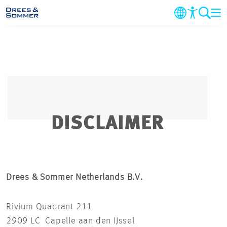
DIENSTEN
SECTOREN
PROJECTEN
DISCLAIMER
BEDRIJF
DUURZAAMHEID
Drees & Sommer Netherlands B.V.
CARRIERE
Rivium Quadrant 211
2909 LC Capelle aan den IJssel
CONTACT