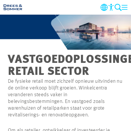
DIENSTEN
SECTOREN
VASTGOEDOPLOSSING
PROJECTEN
RETAIL SECTOR
BEDRIJF
De fysieke retail moet zichzelf opnieuw uitvinden nu
de online verkoop blijft groeien. Winkelcentra
veranderen steeds vaker in
DUURZAAMHEID
belevingsbestemmingen. En vastgoed zoals
warenhuizen of retailparken staat voor grote
CARRIERE
revitaliserings- en renovatieopgaven.
CONTACT
Om als retailer, ontwikkelaar of investeerder je