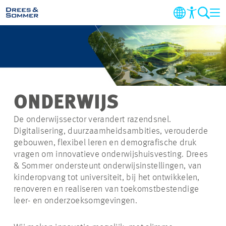
DIENSTEN
SECTOREN
ONDERWIJS
PROJECTEN
De onderwijssector verandert razendsnel.
Digitalisering, duurzaamheidsambities, verouderde
BEDRIJF
gebouwen, flexibel leren en demografische druk
vragen om innovatieve onderwijshuisvesting. Drees
DUURZAAMHEID
& Sommer ondersteunt onderwijsinstellingen, van
kinderopvang tot universiteit, bij het ontwikkelen,
renoveren en realiseren van toekomstbestendige
CARRIERE
leer- en onderzoeksomgevingen.
CONTACT