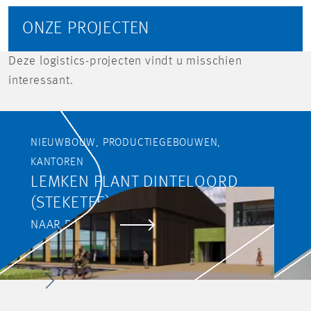
ONZE PROJECTEN
Deze logistics-projecten vindt u misschien
interessant.
NIEUWBOUW, PRODUCTIEGEBOUWEN,
KANTOREN
LEMKEN PLANT DINTELOORD
(STEKETEE)
NAAR PROJECT