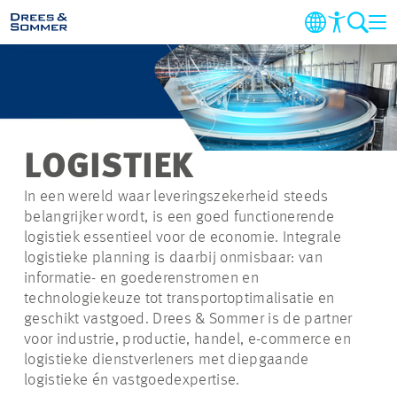
DIENSTEN
SECTOREN
LOGISTIEK
PROJECTEN
In een wereld waar leveringszekerheid steeds
belangrijker wordt, is een goed functionerende
logistiek essentieel voor de economie. Integrale
BEDRIJF
logistieke planning is daarbij onmisbaar: van
informatie- en goederenstromen en
DUURZAAMHEID
technologiekeuze tot transportoptimalisatie en
geschikt vastgoed. Drees & Sommer is de partner
voor industrie, productie, handel, e-commerce en
CARRIERE
logistieke dienstverleners met diepgaande
logistieke én vastgoedexpertise.
CONTACT