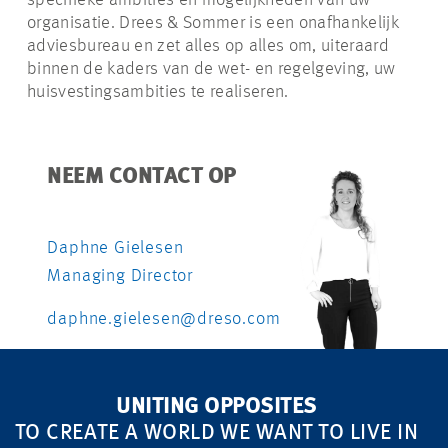
specifieke ambities en mogelijkheden van uw
organisatie. Drees & Sommer is een onafhankelijk
adviesbureau en zet alles op alles om, uiteraard
binnen de kaders van de wet- en regelgeving, uw
huisvestingsambities te realiseren.
NEEM CONTACT OP
Daphne Gielesen
Managing Director
daphne.gielesen@dreso.com
UNITING OPPOSITES
TO CREATE A WORLD WE WANT TO LIVE IN