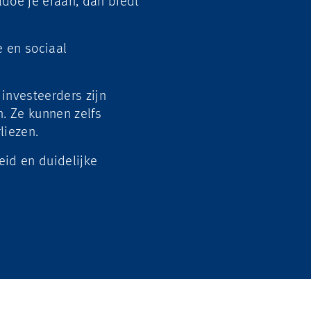
ldoe je eraan, dan biedt
 en sociaal
investeerders zijn
jn. Ze kunnen
zelfs
liezen.
id en duidelijke