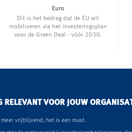
Euro
Dit is het bedrag dat de EU wil
mobiliseren via het investeringsplan
voor de Green Deal - vóór 2030.
 RELEVANT VOOR JOUW ORGANISAT
meer vrijblijvend; het is een must.