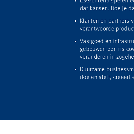
ESG-criteria spelen e
dat kansen. Doe je dat
Klanten en partners 
verantwoorde product
Vastgoed en infrastru
gebouwen een risicov
veranderen in zogehet
Duurzame businessmo
doelen stelt, creëert