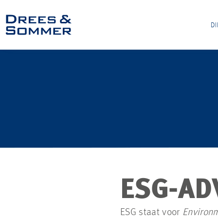
D
ESG-AD
ESG staat voor
Environm