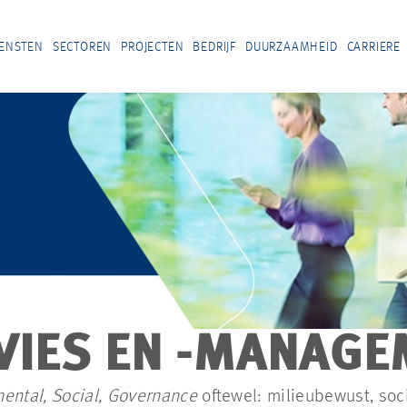
IENSTEN
SECTOREN
PROJECTEN
BEDRIJF
DUURZAAMHEID
CARRIERE
VIES EN -MANAGE
ental, Social, Governance
oftewel: milieubewust, soc