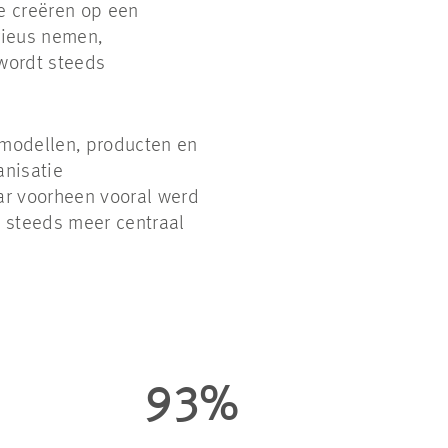
e creëren op een
rieus nemen,
 wordt steeds
smodellen, producten en
anisatie
ar voorheen vooral werd
 steeds meer centraal
93%