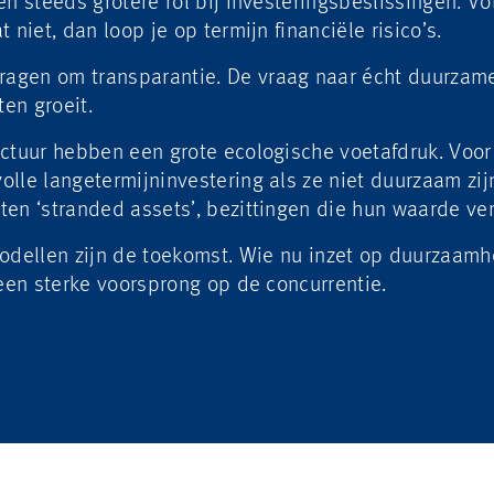
en steeds grotere rol bij investeringsbeslissingen. Vo
 niet, dan loop je op termijn financiële risico’s.
vragen om transparantie.
De vraag naar écht duurzame
en groeit.
ctuur hebben een grote ecologische voetafdruk. Voor 
olle langetermijninvestering als ze niet duurzaam zi
en ‘stranded assets’, bezittingen die hun waarde ver
dellen zijn de toekomst.
Wie nu inzet op duurzaamhe
 een sterke voorsprong op de concurrentie.