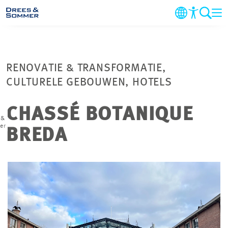
DIENSTEN
RENOVATIE & TRANSFORMATIE,
SECTOREN
CULTURELE GEBOUWEN, HOTELS
PROJECTEN
CHASSÉ BOTANIQUE
 &
er
BREDA
BEDRIJF
DUURZAAMHEID
CARRIERE
CONTACT