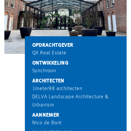
OPDRACHTGEVER
QX Real Estate
ONTWIKKELING
Synchroon
ARCHITECTEN
1meter98 architecten
DELVA Landscape Architecture &
Urbanism
AANNEMER
Nico de Bont