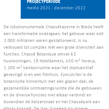
PROJECTPERIODE
medio 2021 - december 2022
De rijksmonumentale Chassékazerne in Breda heeft
een transformatie ondergaan: het gebouw waar ooit
2.000 militairen waren gestationeerd, is nu
verbouwd tot complex met een grote diversiteit aan
functies. Chassé Botanique omvat 63
2
huurwoningen, 19 hotelkamers, 450 m
horeca,
2
1.200 m
kantoorruimte waar het stadsarchief
gevestigd is en een filmhuis.
Eyecatcher
is de
botanische binnentuin met een glazen dak; de
gezamenlijke ontmoetingsruimte die de gebouwen
en de diverse functies met elkaar verbindt en
bovendien de Keizerstraat en het Chassépark aan
elkaar koppelt. De 'kas' fungeert als groene