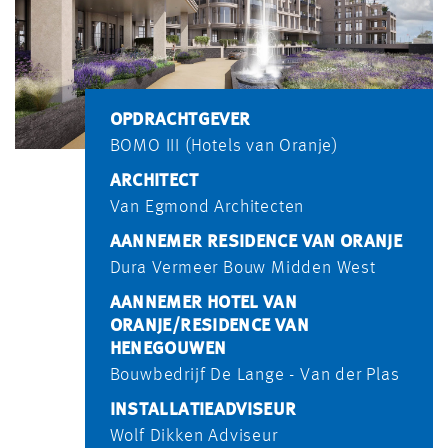
OPDRACHTGEVER
BOMO III (Hotels van Oranje)
ARCHITECT
Van Egmond Architecten
AANNEMER RESIDENCE VAN ORANJE
Dura Vermeer Bouw Midden West
AANNEMER HOTEL VAN
ORANJE/RESIDENCE VAN
HENEGOUWEN
Bouwbedrijf De Lange - Van der Plas
INSTALLATIEADVISEUR
Wolf Dikken Adviseur