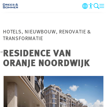
DIENSTEN
HOTELS, NIEUWBOUW, RENOVATIE &
SECTOREN
TRANSFORMATIE
PROJECTEN
RESIDENCE VAN
ce
ORANJE NOORDWIJK
BEDRIJF
DUURZAAMHEID
CARRIERE
CONTACT