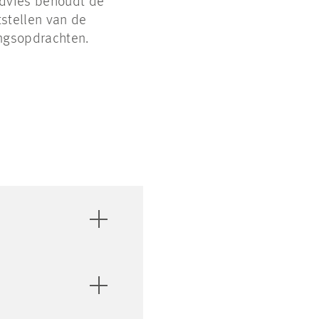
advies behoudt de
tstellen van de
ingsopdrachten.