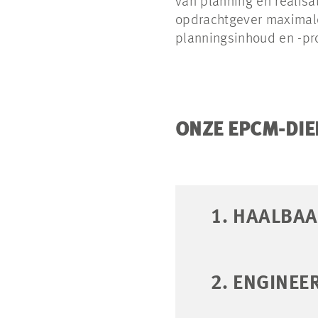
van planning en realisat
opdrachtgever maximale 
planningsinhoud en -pro
ONZE EPCM-DIE
1. HAALBA
2. ENGINEE