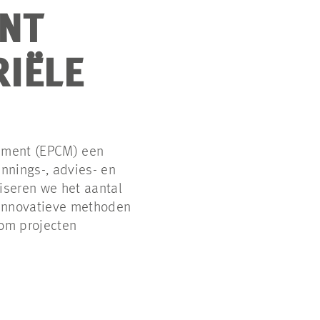
NT
IËLE
ement (EPCM) een
annings-, advies- en
seren we het aantal
innovatieve methoden
 om projecten