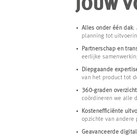
JOUW V
Alles onder één dak
:
planning tot uitvoeri
Partnerschap en tran
eerlijke samenwerking
Diepgaande expertis
van het product tot 
360-graden overzicht
coördineren we alle d
Kostenefficiënte uitv
opzichte van andere 
Geavanceerde digita