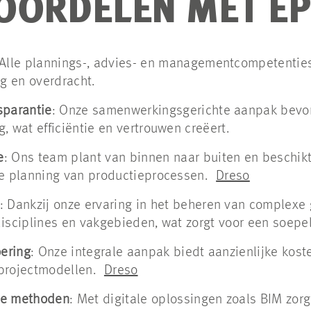
OORDELEN MET E
Alle plannings-, advies- en managementcompetenties
ng en overdracht.
sparantie
:
Onze samenwerkingsgerichte aanpak bevor
, wat efficiëntie en vertrouwen creëert.
e
:
Ons team plant van binnen naar buiten en beschikt
de planning van productieprocessen.
Dreso
:
Dankzij onze ervaring in het beheren van complexe 
isciplines en vakgebieden, wat zorgt voor een soepel
oering
:
Onze integrale aanpak biedt aanzienlijke kost
projectmodellen.
Dreso
le methoden
:
Met digitale oplossingen zoals BIM zor