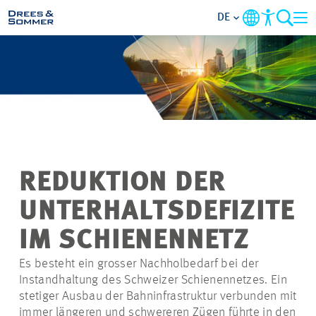
DE
BRANCHEN
LEISTUNGEN
UNTERNEHMEN
REDUKTION DER
IM FOKUS
UNTERHALTSDEFIZITE
KONTAKT
IM SCHIENENNETZ
Es besteht ein grosser Nachholbedarf bei der
KARRIERE
Instandhaltung des Schweizer Schienennetzes. Ein
stetiger Ausbau der Bahninfrastruktur verbunden mit
PROJEKTE
immer längeren und schwereren Zügen führte in den