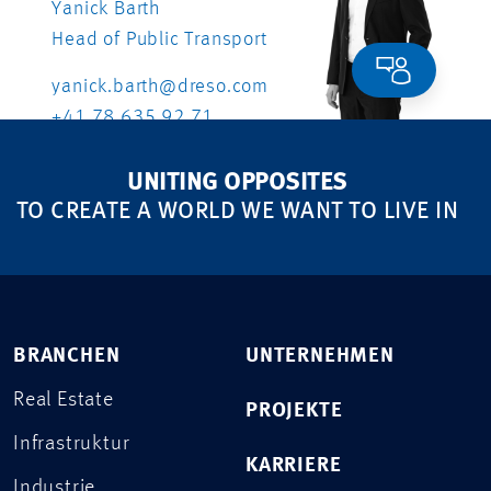
Yanick Barth
Head of Public Transport
yanick.barth@dreso.com
+41 78 635 92 71
UNITING OPPOSITES
TO CREATE A WORLD WE WANT TO LIVE IN
BRANCHEN
UNTERNEHMEN
Real Estate
PROJEKTE
Infrastruktur
KARRIERE
Industrie