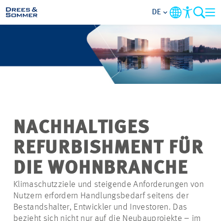
DE
BRANCHEN
LEISTUNGEN
UNTERNEHMEN
NACHHALTIGES
IM FOKUS
REFURBISHMENT FÜR
KONTAKT
DIE WOHNBRANCHE
Klimaschutzziele und steigende Anforderungen von
KARRIERE
Nutzern erfordern Handlungsbedarf seitens der
Bestandshalter, Entwickler und Investoren. Das
PROJEKTE
bezieht sich nicht nur auf die Neubauprojekte – im