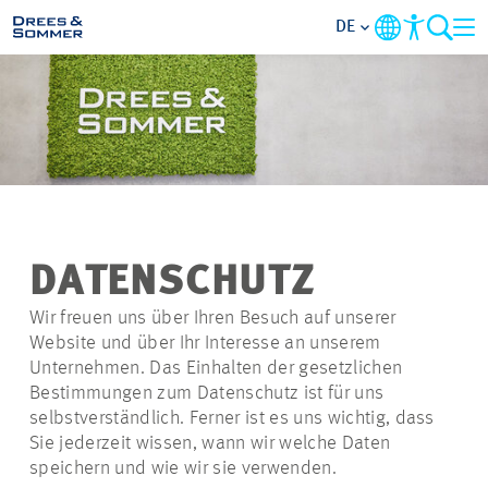
DE
MARKETS
SERVICES
UNTERNEHMEN
DATENSCHUTZ
IM FOKUS
Wir freuen uns über Ihren Besuch auf unserer
Website und über Ihr Interesse an unserem
KARRIERE
Unternehmen. Das Einhalten der gesetzlichen
Bestimmungen zum Datenschutz ist für uns
selbstverständlich. Ferner ist es uns wichtig, dass
PROJEKTE
Sie jederzeit wissen, wann wir welche Daten
speichern und wie wir sie verwenden.
KONTAKT