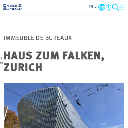
FR
DOMAINES
IMMEUBLE DE BUREAUX
SERVICES
HAUS ZUM FALKEN,
 &
L’ENTREPRISE
er
ZURICH
THÈMES PRIORITAIRES
CONTACT
CARRIÈRE
PROJETS