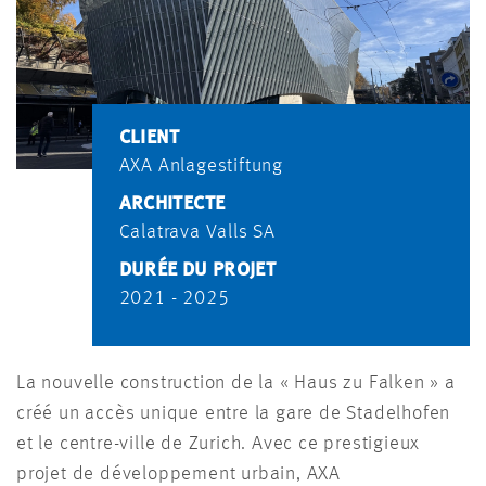
CLIENT
AXA Anlagestiftung
ARCHITECTE
Calatrava Valls SA
DURÉE DU PROJET
2021 - 2025
La nouvelle construction de la « Haus zu Falken » a
créé un accès unique entre la gare de Stadelhofen
et le centre-ville de Zurich. Avec ce prestigieux
projet de développement urbain, AXA