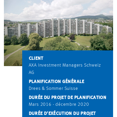
CLIENT
AXA Investment Managers Schweiz
AG
PLANIFICATION GÉNÉRALE
Drees & Sommer Suisse
DURÉE DU PROJET DE PLANIFICATION
Mars 2016 - décembre 2020
DURÉE D'EXÉCUTION DU PROJET