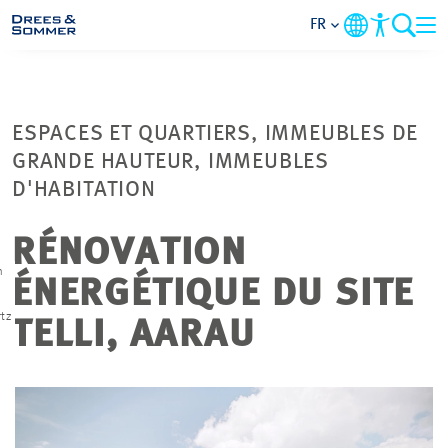
FR
DOMAINES
ESPACES ET QUARTIERS, IMMEUBLES DE
SERVICES
GRANDE HAUTEUR, IMMEUBLES
D'HABITATION
L’ENTREPRISE
RÉNOVATION
THÈMES PRIORITAIRES
n
ÉNERGÉTIQUE DU SITE
tz
TELLI, AARAU
CONTACT
CARRIÈRE
PROJETS