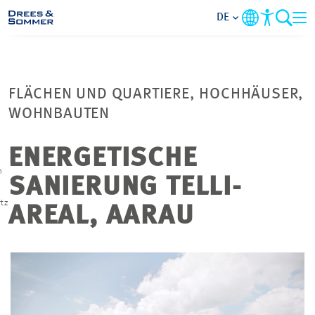
DE
BRANCHEN
FLÄCHEN UND QUARTIERE, HOCHHÄUSER,
LEISTUNGEN
WOHNBAUTEN
UNTERNEHMEN
ENERGETISCHE
n
SANIERUNG TELLI-
IM FOKUS
tz
AREAL, AARAU
KONTAKT
KARRIERE
PROJEKTE