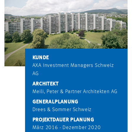
KUNDE
AXA Investment Managers Schweiz
AG
ARCHITEKT
Meili, Peter & Partner Architekten AG
GENERALPLANUNG
Drees & Sommer Schweiz
PROJEKTDAUER PLANUNG
März 2016 - Dezember 2020