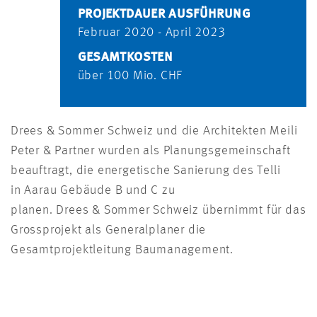
PROJEKTDAUER AUSFÜHRUNG
Februar 2020 - April 2023
GESAMTKOSTEN
über 100 Mio. CHF
Drees & Sommer Schweiz und die Architekten Meili
Peter & Partner wurden als Planungsgemeinschaft
beauftragt, die energetische Sanierung des Telli
in Aarau Gebäude B und C zu
planen. Drees & Sommer Schweiz übernimmt für das
Grossprojekt als Generalplaner die
Gesamtprojektleitung Baumanagement.