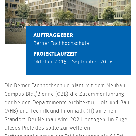
AUFTRAGGEBER
Berner Fachhochschule
PROJEKTLAUFZEIT
Oktober 2015 - September 2016
Die Berner Fachhochschule plant mit dem Neubau
Campus Biel/Bienne (CBB) die Zusammenführung
der beiden Departemente Architektur, Holz und Bau
(AHB) und Technik und Informatik (TI) an einem
Standort. Der Neubau wird 2021 bezogen. Im Zuge
dieses Projektes sollte zur weiteren