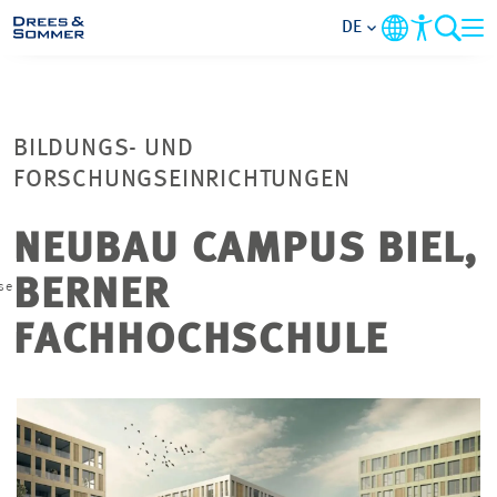
DE
BRANCHEN
BILDUNGS- UND
LEISTUNGEN
FORSCHUNGSEINRICHTUNGEN
UNTERNEHMEN
NEUBAU CAMPUS BIEL,
BERNER
se
IM FOKUS
FACHHOCHSCHULE
KONTAKT
KARRIERE
PROJEKTE