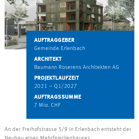
AUFTRAGGEBER
Gemeinde Erlenbach
ARCHITEKT
Baumann Roserens Architekten AG
PROJEKTLAUFZEIT
2021 – Q1/2027
AUFTRAGSSUMME
7 Mio. CHF
An der Freihofstrasse 5/9 in Erlenbach entsteht der
Neubau eines Mehrfamilienhauses.