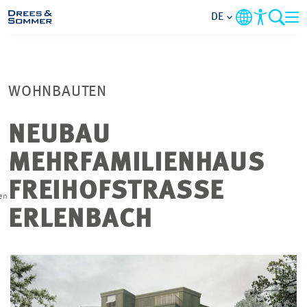
DE
BRANCHEN
WOHNBAUTEN
LEISTUNGEN
NEUBAU
UNTERNEHMEN
MEHRFAMILIENHAUS
IM FOKUS
FREIHOFSTRASSE
en
ERLENBACH
KONTAKT
KARRIERE
PROJEKTE