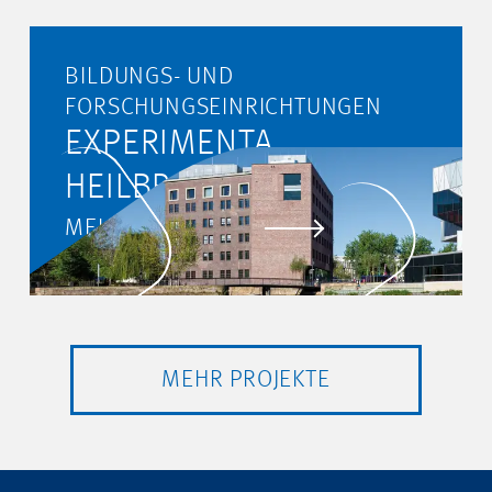
BILDUNGS- UND
FORSCHUNGSEINRICHTUNGEN
EXPERIMENTA
HEILBRONN
MEHR ERFAHREN
MEHR PROJEKTE