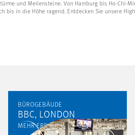
ürme und Meilensteine. Von Hamburg bis Ho-Chi-Min
ch bis in die Höhe ragend. Entdecken Sie unsere High
BÜROGEBÄUDE
BBC, LONDON
MEHR ERFAHREN