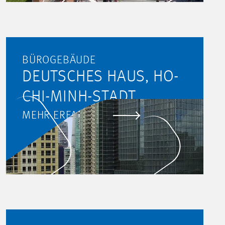
BÜROGEBÄUDE
DEUTSCHES HAUS, HO-
CHI-MINH-STADT
MEHR ERFAHREN