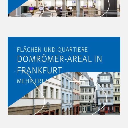
FLÄCHEN UND QUARTIERE
DOMRÖMER-AREAL IN
FRANKFURT
MEHR ERFAHREN