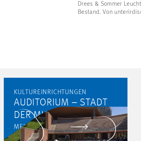
Drees & Sommer Leuchtt
Bestand. Von unterirdis
KULTUREINRICHTUNGEN
AUDITORIUM – STADT
DER MUSIK, ROM
MEHR ERFAHREN