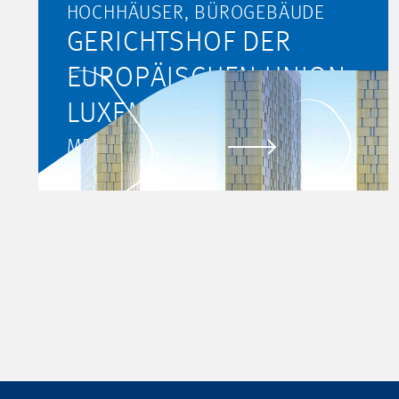
HOCHHÄUSER, BÜROGEBÄUDE
GERICHTSHOF DER
EUROPÄISCHEN UNION,
LUXEMBURG
MEHR ERFAHREN