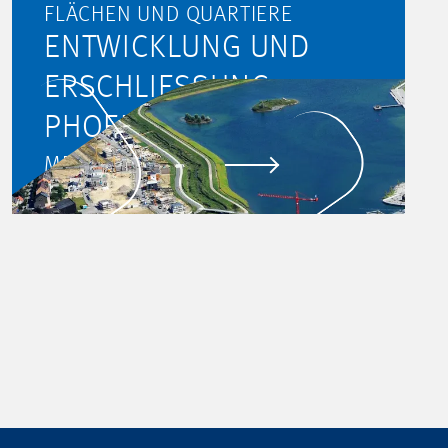
FLÄCHEN UND QUARTIERE
ENTWICKLUNG UND
ERSCHLIESSUNG
PHOENIX SEE,
DORTMUND
MEHR ERFAHREN