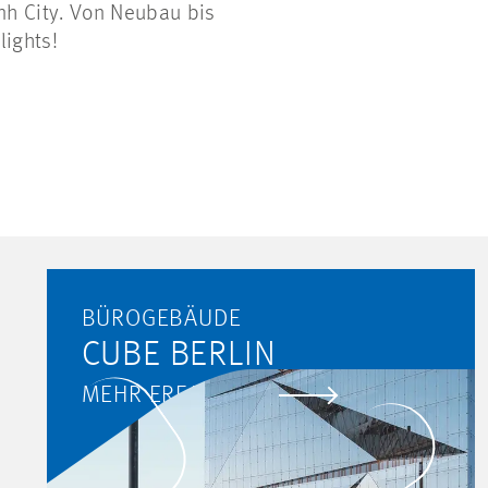
h City. Von Neubau bis
lights!
BÜROGEBÄUDE
CUBE BERLIN
MEHR ERFAHREN