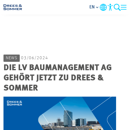
EN
MARKETS
SERVICES
NEWS
03/06/2024
COMPANY
DIE LV BAUMANAGEMENT AG
GEHÖRT JETZT ZU DREES &
FOCUS AREAS
SOMMER
CAREER
PROJECTS
CONTACT