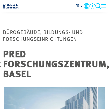
FR
DOMAINES
BÜROGEBÄUDE, BILDUNGS- UND
SERVICES
FORSCHUNGSEINRICHTUNGEN
L’ENTREPRISE
PRED
FORSCHUNGSZENTRUM
n-
THÈMES PRIORITAIRES
e
BASEL
CONTACT
CARRIÈRE
PROJETS