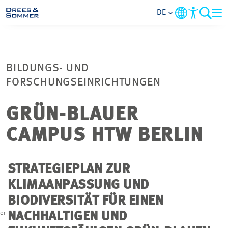
DE
MARKETS
BILDUNGS- UND
SERVICES
FORSCHUNGSEINRICHTUNGEN
UNTERNEHMEN
GRÜN-BLAUER
CAMPUS HTW BERLIN
IM FOKUS
KARRIERE
STRATEGIEPLAN ZUR
KLIMAANPASSUNG UND
PROJEKTE
BIODIVERSITÄT FÜR EINEN
er
NACHHALTIGEN UND
h
KONTAKT