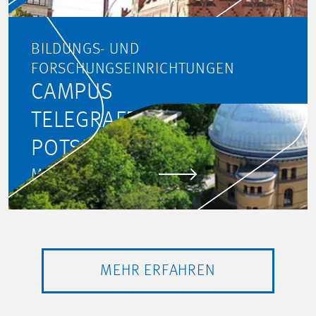
BILDUNGS- UND
FORSCHUNGSEINRICHTUNGEN
CAMPUS
TELEGRAFENBERG,
POTSDAM
MEHR ERFAHREN
MEHR ERFAHREN