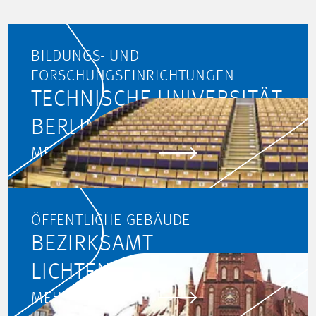
BILDUNGS- UND
FORSCHUNGSEINRICHTUNGEN
TECHNISCHE UNIVERSITÄT
BERLIN
MEHR ERFAHREN
ÖFFENTLICHE GEBÄUDE
BEZIRKSAMT
LICHTENBERG, BERLIN
MEHR ERFAHREN