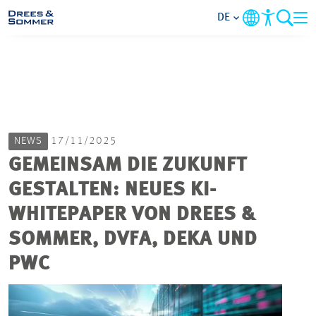
DE
MARKETS
SERVICES
NEWS
17/11/2025
UNTERNEHMEN
GEMEINSAM DIE ZUKUNFT
GESTALTEN: NEUES KI-
IM FOKUS
WHITEPAPER VON DREES &
KARRIERE
SOMMER, DVFA, DEKA UND
PWC
PROJEKTE
KONTAKT