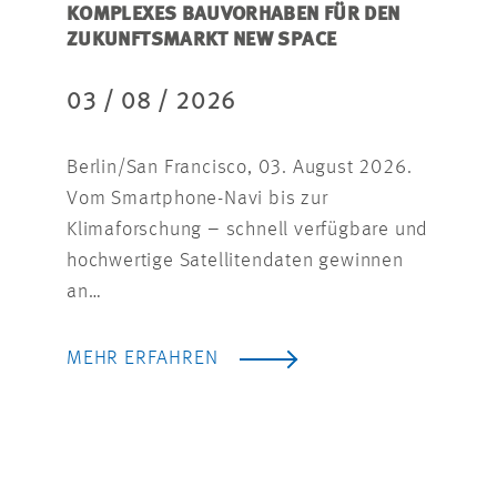
KOMPLEXES BAUVORHABEN FÜR DEN
UNT
ZUKUNFTSMARKT NEW SPACE
31 
03 / 08 / 2026
Stutt
Berlin/San Francisco, 03. August 2026.
Reko
Vom Smartphone-Navi bis zur
auch 
Klimaforschung – schnell verfügbare und
Druc
hochwertige Satellitendaten gewinnen
von
an…
MEH
MEHR ERFAHREN