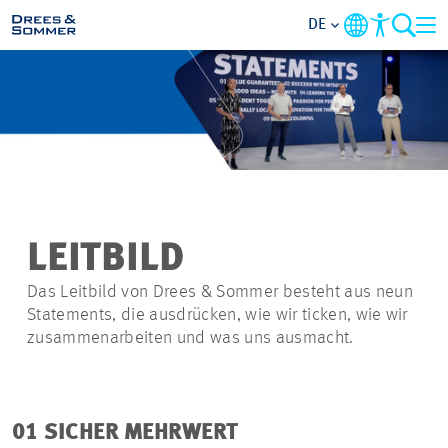
DE
MARKETS
SERVICES
UNTERNEHMEN
LEITBILD
IM FOKUS
Das Leitbild von Drees & Sommer besteht aus neun
Statements, die ausdrücken, wie wir ticken, wie wir
KARRIERE
zusammenarbeiten und was uns ausmacht.
PROJEKTE
01 SICHER MEHRWERT
KONTAKT