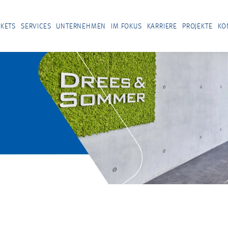
KETS
SERVICES
UNTERNEHMEN
IM FOKUS
KARRIERE
PROJEKTE
KO