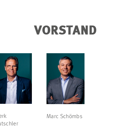
VORSTAND
erk
Marc Schömbs
tschler