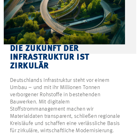
DIE ZUKUNFT DER
INFRASTRUKTUR IST
ZIRKULÄR
Deutschlands Infrastruktur steht vor einem
Umbau – und mit ihr Millionen Tonnen
verborgener Rohstoffe in bestehenden
Bauwerken. Mit digitalem
Stoffstrommanagement machen wir
Materialdaten transparent, schließen regionale
Kreisläufe und schaffen eine verlässliche Basis
für zirkuläre, wirtschaftliche Modernisierung.