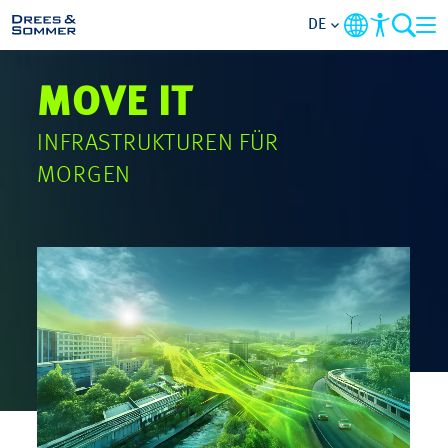
DE
MOVE IT
MARKETS
INFRASTRUKTUREN FÜR
SERVICES
MORGEN
UNTERNEHMEN
IM FOKUS
KARRIERE
PROJEKTE
KONTAKT