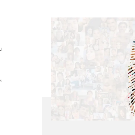
u
n
n
s