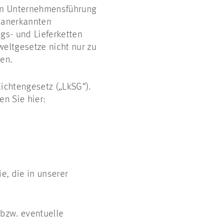
len Unternehmensführung
l anerkannten
s- und Lieferketten
eltgesetze nicht nur zu
hen.
ichtengesetz („LkSG“).
en Sie hier:
, die in unserer
bzw. eventuelle