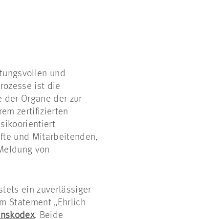
rtungsvollen und
ozesse ist die
e der Organe der zur
m zertifizierten
ikoorientiert
äfte und Mitarbeitenden,
 Meldung von
tets ein zuverlässiger
em Statement „Ehrlich
enskodex
. Beide