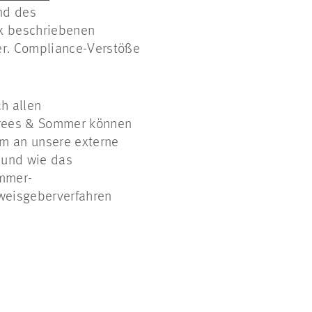
nd des
ex beschriebenen
er. Compliance-Verstöße
h allen
Drees & Sommer können
m an unsere externe
 und wie das
mmer-
weisgeberverfahren